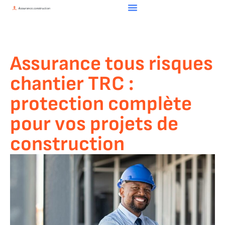
Assurance tous risques
chantier TRC :
protection complète
pour vos projets de
construction