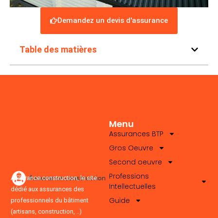
Demandez un devis d'assurance
Table des matières
Menu
Assurances BTP
Gros Oeuvre
Second oeuvre
Professions
Assurance.construction, le site
Intellectuelles
dédié aux assurances des
Guide
professionnels du bâtiment
(artisans, construction, ..)